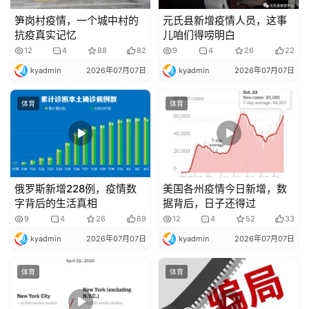
笋岗村疫情，一个城中村的
元氏县新增疫情人员，这事
抗疫真实记忆
儿咱们得唠明白
12
4
88
82
9
4
26
22
kyadmin
2026年07月07日
kyadmin
2026年07月07日
体育
体育
俄罗斯新增228例，疫情数
美国各州疫情今日新增，数
字背后的生活真相
据背后，日子还得过
9
4
26
69
12
4
52
33
kyadmin
2026年07月07日
kyadmin
2026年07月07日
体育
体育