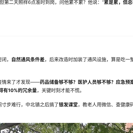
，但第二天照样6点准时到岗，问他累不累？他说：“
累是累，但总
密闭，
自然通风条件差
，后来改造时加装了通风设施，算是吃一
疫情来了才发现——
药品储备够不够？医护人员够不够？应急预
得有10%的冗余量
，关键时刻才能不慌。
间寸步难行，中北镇之后搞了
银发课堂
，教老人用微信、查健康