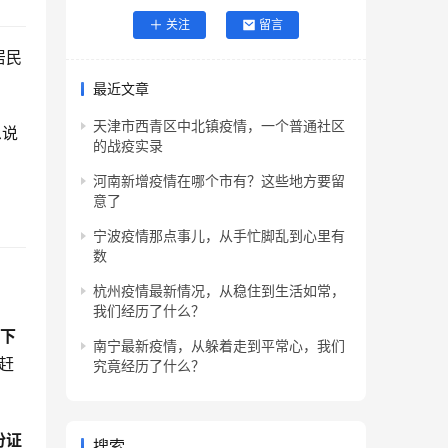
关注
留言
居民
最近文章
天津市西青区中北镇疫情，一个普通社区
息说
的战疫实录
河南新增疫情在哪个市有？这些地方要留
意了
宁波疫情那点事儿，从手忙脚乱到心里有
数
杭州疫情最新情况，从稳住到生活如常，
我们经历了什么？
下
南宁最新疫情，从躲着走到平常心，我们
赶
究竟经历了什么？
份证
搜索