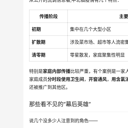
从公开的流调信息看,中北镇疫情有几个特点：
传播阶段
主
初期
集中在几个大型小区
扩散期
涉及菜市场、超市等人流密
清零期
零星散发，家庭聚集性明显
特别是
家庭内部传播
比较严重，有个案例是一家
家庭成员
分时段使用卫生间
，
开窗通风
，
用含氯
还被推广到其他区。
那些看不见的“幕后英雄”
说几个没多少人注意到的角色——