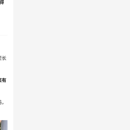
得
堑长
案有
码，