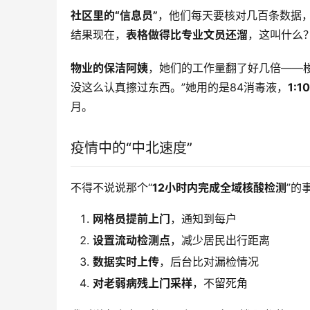
社区里的“信息员”
，他们每天要核对几百条数据，
结果现在，
表格做得比专业文员还溜
，这叫什么
物业的保洁阿姨
，她们的工作量翻了好几倍——
没这么认真擦过东西。”她用的是84消毒液，
1:
月。
疫情中的“中北速度”
不得不说说那个“
12小时内完成全域核酸检测
”的
网格员提前上门
，通知到每户
设置流动检测点
，减少居民出行距离
数据实时上传
，后台比对漏检情况
对老弱病残上门采样
，不留死角