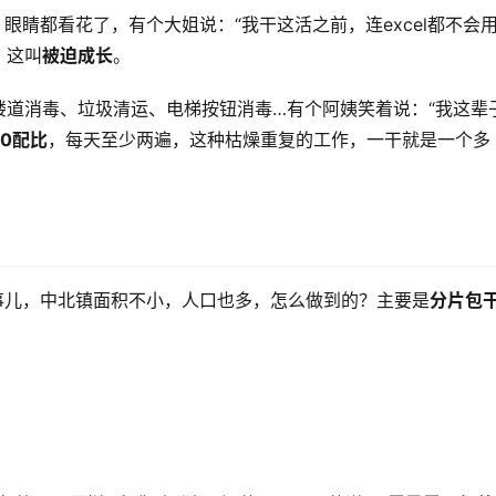
眼睛都看花了，有个大姐说：“我干这活之前，连excel都不会用
？这叫
被迫成长
。
楼道消毒、垃圾清运、电梯按钮消毒…有个阿姨笑着说：“我这辈
100配比
，每天至少两遍，这种枯燥重复的工作，一干就是一个多
事儿，中北镇面积不小，人口也多，怎么做到的？主要是
分片包