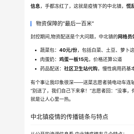
信息
，手都冻红了，这就是疫情下的中北镇，
慌
物资保障的“最后一百米”
封控期间,物资配送是个大问题，中北镇的
网格员
蔬菜包：
40元/份
，包括白菜、土豆、萝卜
肉蛋奶：
鸡蛋一板15元
，价格还算公道
药品配送：
社区卫生站代购
，慢性病用药基
有个事让我印象很深——送菜志愿者骑电动车连
“别送了，我们自己下来拿！”志愿者回：“没事
就是让人心里一热。
中北镇疫情的传播链条与特点