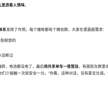
乱里透着人情味
。
体系
发挥了作用，每个楼栋都有个微信群，大家在里面报需求：
这些耐放的
本没断过
轴转，电池都没电了，最后
用共享单车一筐筐驮
，有居民在群里
，你们少接触一次就安全一分。”你看，这种对话，没有豪言壮语，