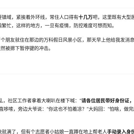
要镇域，紧挨着外环线，常住人口得有
十几万
吧，这里既有大型
输繁忙，这样的地方，一旦有疫情，防控难度可想而知。
我有个朋友就住在那边的万科假日风景小区，那天早上他给我发消
突然被摁下暂停键的冲击。
乱，社区工作者拿着大喇叭在楼下喊：“
请各位居民带好身份证，
直哆嗦，旁边大爷说：“你这也不怕着凉？”大妈回：“怕啥，做完
快就满了，但有个志愿者小姑娘一直蹲在地上帮老人
手动录入身