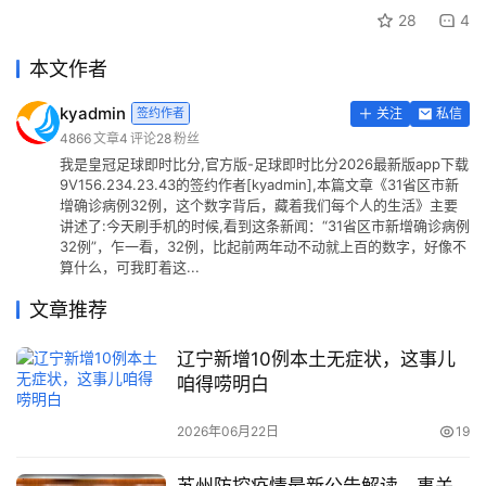
28
4
本文作者
kyadmin
签约作者
关注
私信
4866
文章
4
评论
28
粉丝
我是皇冠足球即时比分,官方版-足球即时比分2026最新版app下载
9V156.234.23.43的签约作者[kyadmin],本篇文章《31省区市新
增确诊病例32例，这个数字背后，藏着我们每个人的生活》主要
讲述了:今天刷手机的时候,看到这条新闻：“31省区市新增确诊病例
32例”，乍一看，32例，比起前两年动不动就上百的数字，好像不
算什么，可我盯着这...
文章推荐
辽宁新增10例本土无症状，这事儿
咱得唠明白
2026年06月22日
19