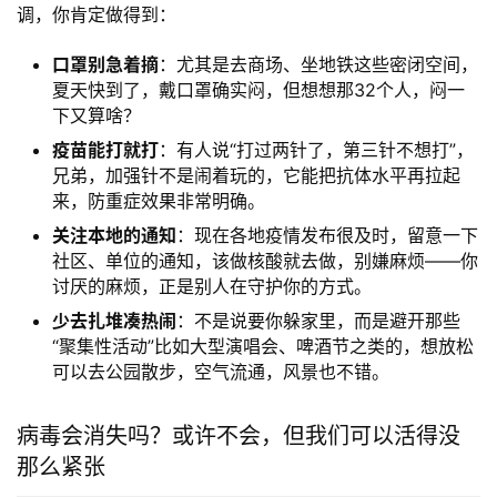
调，你肯定做得到：
口罩别急着摘
：尤其是去商场、坐地铁这些密闭空间，
夏天快到了，戴口罩确实闷，但想想那32个人，闷一
下又算啥？
疫苗能打就打
：有人说“打过两针了，第三针不想打”，
兄弟，加强针不是闹着玩的，它能把抗体水平再拉起
来，防重症效果非常明确。
关注本地的通知
：现在各地疫情发布很及时，留意一下
社区、单位的通知，该做核酸就去做，别嫌麻烦——你
讨厌的麻烦，正是别人在守护你的方式。
少去扎堆凑热闹
：不是说要你躲家里，而是避开那些
“聚集性活动”比如大型演唱会、啤酒节之类的，想放松
可以去公园散步，空气流通，风景也不错。
病毒会消失吗？或许不会，但我们可以活得没
那么紧张