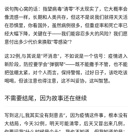
说句掏心窝的话：指望病毒“清零”不太现实了，它大概率会
像流感一样，长期和人类共存，但这不是说我们就得天天活
在恐惧里，你看国外，虽然病例很多，但重症率和死亡率已
经大幅下降，关键在于——我们能容忍多大的风险？我们愿
意付出多少代价来换取“零感染”？
这32例,与其说是“坏消息”，不如说是一个信号：疫情进入
新阶段，防控要学会“弹钢琴”——既不能撒手不管，也不能
把弦绷太紧，对个人而言，保持警惕，过好日子，该吃吃该
喝喝，但该注意也得注意，这不叫妥协，这叫智慧。
不需要结尾，因为故事还在继续
写到这儿,我其实没有刻意去“，因为疫情这件事，根本没有
大结局，今天32例，明天可能清零，后天又冒出来几例，
你要问我“什么时候是个头”，我也不知道，但我知道的是：